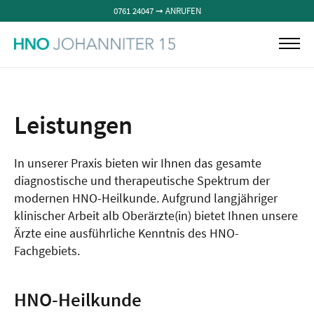
0761 24047 ➞ ANRUFEN
Menü
Ärzteteam
Leistungen
Leistungen
Die Praxis
Standorte
In unserer Praxis bieten wir Ihnen das gesamte
Kontakt
diagnostische und therapeutische Spektrum der
modernen HNO-Heilkunde. Aufgrund langjähriger
klinischer Arbeit alb Oberärzte(in) bietet Ihnen unsere
Ärzte eine ausführliche Kenntnis des HNO-
Fachgebiets.
HNO-Heilkunde